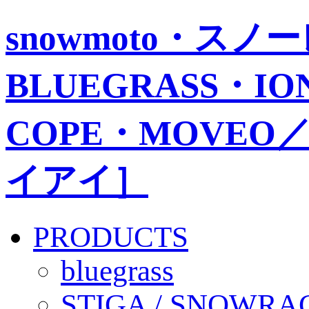
snowmoto・ス
BLUEGRASS・IO
COPE・MOVEO／
イアイ］
PRODUCTS
bluegrass
STIGA / SNOWRA