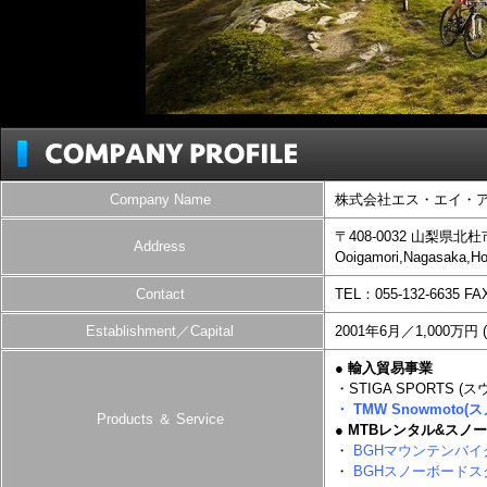
Company Name
株式会社エス・エイ・アイ S
〒408-0032 山梨県
Address
Ooigamori,Nagasaka,H
Contact
TEL：055-132-6635 FA
Establishment／Capital
2001年6月／1,000万円 (10
● 輸入貿易事業
・STIGA SPORTS
・ TMW Snowmot
Products ＆ Service
● MTBレンタル&ス
・
BGHマウンテンバイ
・
BGHスノーボードス