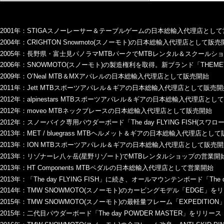
2001年：STIGAスノーレーサー＆テーブルゲームの日本総輸入代理店とし
2004年：CRIGHTON Snowmoto(スノーモト)の日本総輸入代理店として販売
2005年：長野県・富士見パノラマMTBパークでMTBレンタル＆スクールショ
2006年：SNOWMOTO(スノーモト)の製造権利を取得。新ブランド「THEM
2009年：O’Neal MTB＆MXアパレルの日本総輸入代理店として販売開始
2011年：Jett MTBスポーツアパレル＆ギアの日本総輸入代理店として販売開
2012年：alpinestars MTBスポーツアパレル＆ギアの日本総輸入代理店とし
2012年：moveo MTBネックブレースの日本総輸入代理店として販売開始
2012年：スノーバイク専用パウダーボード「The day FLYING FISH(スワ
2013年：MET / bluegrass MTBヘルメット＆ギアの日本総輸入代理店とし
2013年：ION MTBスポーツアパレル＆ギアの日本総輸入代理店として販売
2013年：リゾナーレ八ヶ岳(星野リゾート)でMTBレンタルショップの営業開
2013年：HT Components MTBペダルの日本総輸入代理店として営業開始
2013年：「The day FLYING FISH」に続き、オールマウンテンボード「The 
2014年：TMW SNOWMOTO(スノーモト)のカービングモデル「EDGE」を
2015年：TMW SNOWMOTO(スノーモト)の最軽量フレーム「EXPEDITIO
2015年：二代目パウダーボード「The day POWDER MASTER」をリリース