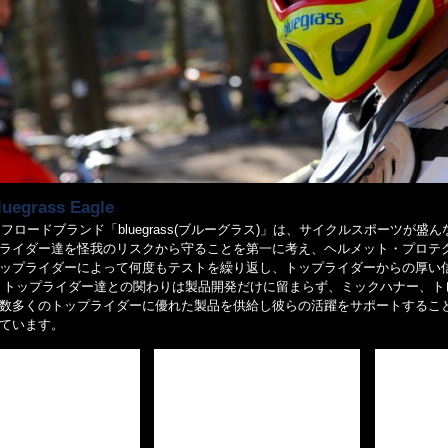
luegrass Eagle
オフロードブランド「bluegrass(ブルーグラス)」は、サイクルスポーツが盛
ライダー達を怪我のリスクから守ることを第一に考え、ヘルメット・プロテ
ップライダーによって何度もテストを繰り返し、トップライダーからの厚い
 トップライダー達との関わりは製品開発だけに留まらず、ミックハナー、トレイシーハ
数多くのトップライダーに優れた製品を供給し彼らの活躍をサポートするこ
ています。