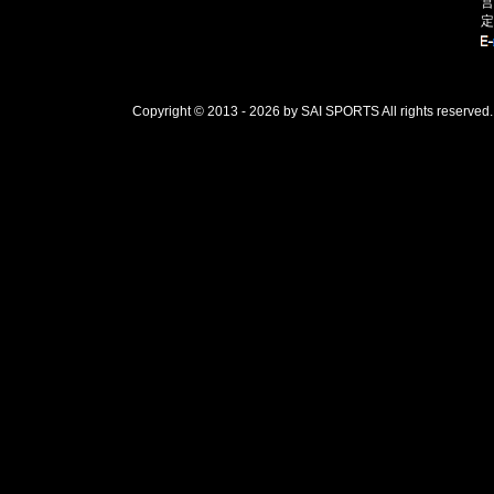
営
東京都
Y's Road・渋谷本店
定
東京都
guava jelly
世
東京都
GARAGE WORKS
世
Copyright © 2013 - 2026 by SAI SPORTS All rights reserved.
東京都
遊輪館
東京都
りんりん自転車・一之江店
江
東京都
株式会社フロンティア
町
東京都
Y's Rord・府中多摩川店
府
東京都
Y's Rord・環八R1号店
大
東京都
Route 610
清
東京都
ジャカヤーンマン
小
東京都
PIT TSURUOKA
日
神奈川県
Y's Road・横浜店
神奈川県
ナップス・横浜店