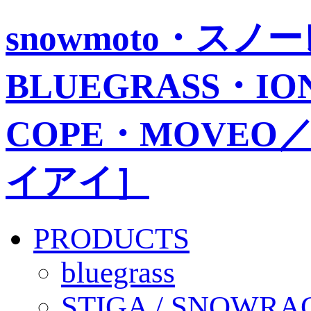
snowmoto・ス
BLUEGRASS・IO
COPE・MOVEO／
イアイ］
PRODUCTS
bluegrass
STIGA / SNOWRA