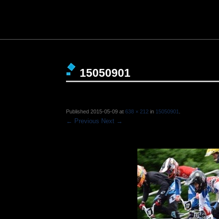
15050901
Published
2015-05-09
at
638 × 212
in
15050901
.
← Previous
Next →