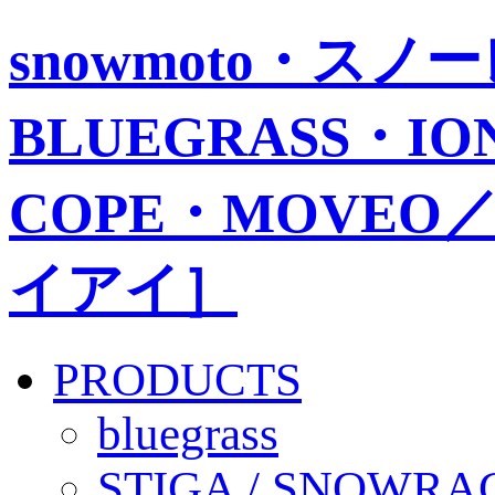
snowmoto・ス
BLUEGRASS・IO
COPE・MOVEO／
イアイ］
PRODUCTS
bluegrass
STIGA / SNOWRA