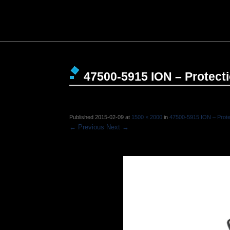
47500-5915 ION – Protect
Published
2015-02-09
at
1500 × 2000
in
47500-5915 ION – Prote
← Previous
Next →