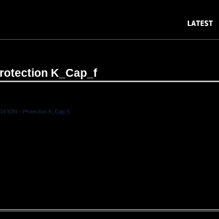
rotection K_Cap_f
16 ION – Protection K_Cap_f
.