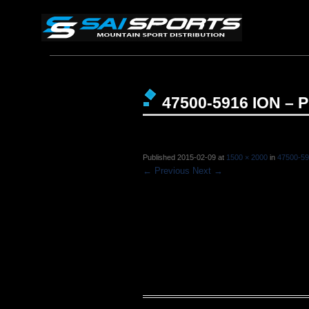
47500-5916 ION – P
Published
2015-02-09
at
1500 × 2000
in
47500-59
← Previous
Next →