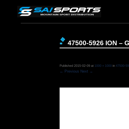
47500-5926 ION – G
Published
2015-02-09
at
1000 × 1000
in
47500-59
← Previous
Next →