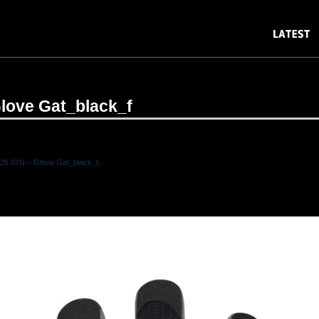
love Gat_black_f
26 ION – Glove Gat_black_f
.