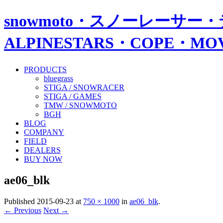
snowmoto・スノーレーサー・
ALPINESTARS・COPE・
PRODUCTS
bluegrass
STIGA / SNOWRACER
STIGA / GAMES
TMW / SNOWMOTO
BGH
BLOG
COMPANY
FIELD
DEALERS
BUY NOW
ae06_blk
Published
2015-09-23
at
750 × 1000
in
ae06_blk
.
← Previous
Next →