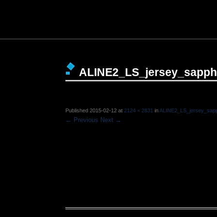
ALINE2_LS_jersey_sapph
Published
2015-02-12
at
2124 × 2831
in
ALINE2_LS_jersey_sapp
← Previous
Next →