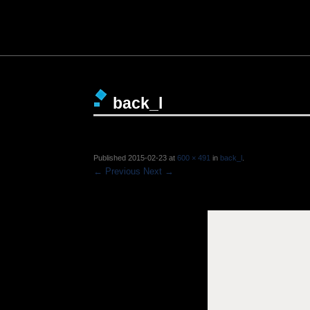
back_l
Published
2015-02-23
at
600 × 491
in
back_l
.
← Previous
Next →