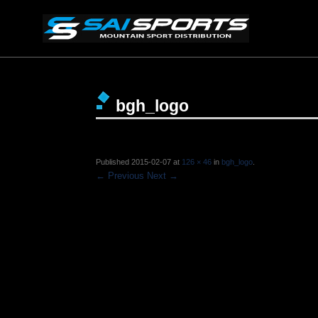
bgh_logo
Published
2015-02-07
at
126 × 46
in
bgh_logo
.
← Previous
Next →