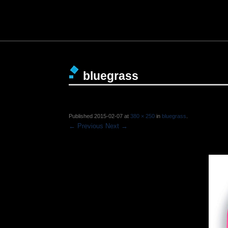
bluegrass
Published
2015-02-07
at
380 × 250
in
bluegrass
.
← Previous
Next →