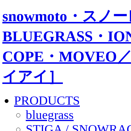
snowmoto・ス
BLUEGRASS・IO
COPE・MOVEO／
イアイ］
PRODUCTS
bluegrass
STIGA / SNOWRA