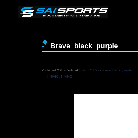
Brave_black_purple
Published
2015-02-16
at
1770 × 2362
in
Brave_black_purple
.
← Previous
Next →