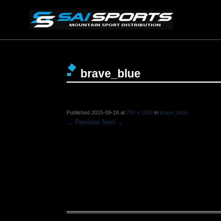
brave_blue
Published
2015-09-18
at
750 × 1000
in
brave_blue
.
← Previous
Next →