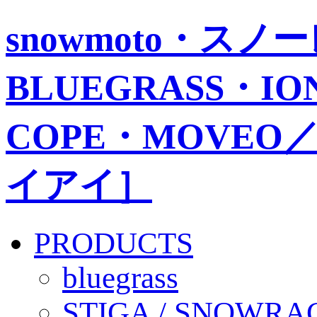
snowmoto・ス
BLUEGRASS・IO
COPE・MOVEO／
イアイ］
PRODUCTS
bluegrass
STIGA / SNOWRA