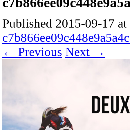
c7b866ee09c448e9a5
Published
2015-09-17
at
c7b866ee09c448e9a5a4
← Previous
Next →