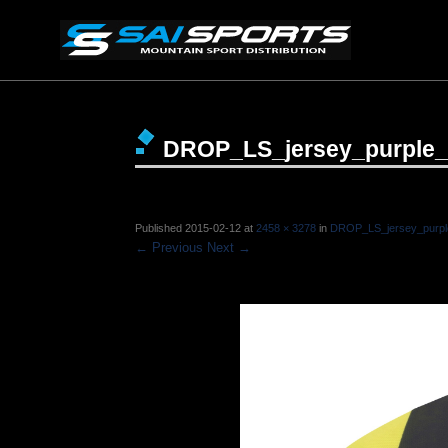
DROP_LS_jersey_purple_
Published
2015-02-12
at
2458 × 3278
in
DROP_LS_jersey_purple
← Previous
Next →