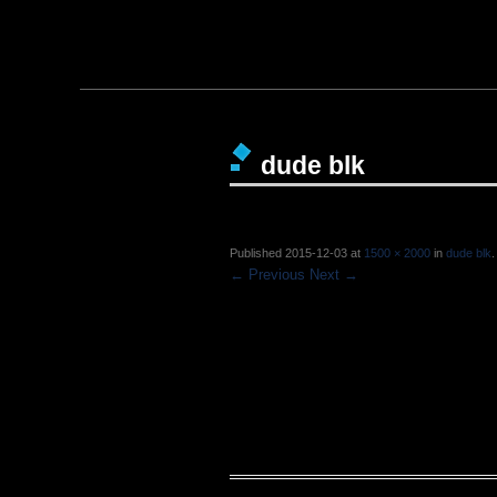
dude blk
Published
2015-12-03
at
1500 × 2000
in
dude blk
.
← Previous
Next →