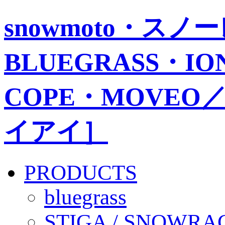
snowmoto・ス
BLUEGRASS・IO
COPE・MOVEO／
イアイ］
PRODUCTS
bluegrass
STIGA / SNOWRA