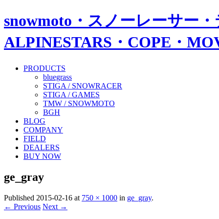
snowmoto・スノーレーサー・
ALPINESTARS・COPE・
PRODUCTS
bluegrass
STIGA / SNOWRACER
STIGA / GAMES
TMW / SNOWMOTO
BGH
BLOG
COMPANY
FIELD
DEALERS
BUY NOW
ge_gray
Published
2015-02-16
at
750 × 1000
in
ge_gray
.
← Previous
Next →