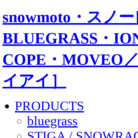
snowmoto・ス
BLUEGRASS・IO
COPE・MOVEO／
イアイ］
PRODUCTS
bluegrass
STIGA / SNOWRA