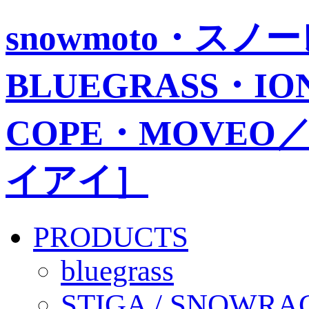
snowmoto・ス
BLUEGRASS・IO
COPE・MOVEO／
イアイ］
PRODUCTS
bluegrass
STIGA / SNOWRA