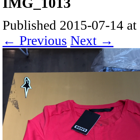
IMG_1013
Published
2015-07-14
at
← Previous
Next →