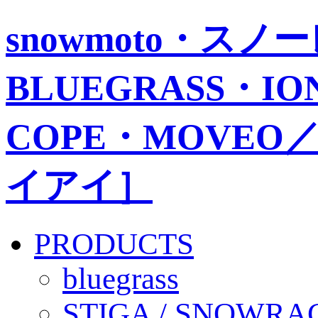
snowmoto・ス
BLUEGRASS・IO
COPE・MOVEO／
イアイ］
PRODUCTS
bluegrass
STIGA / SNOWRA