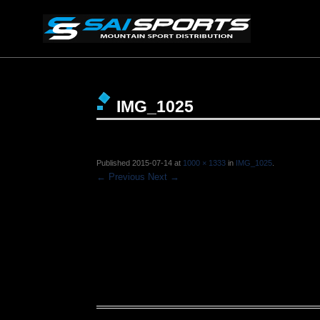
IMG_1025
Published
2015-07-14
at
1000 × 1333
in
IMG_1025
.
← Previous
Next →