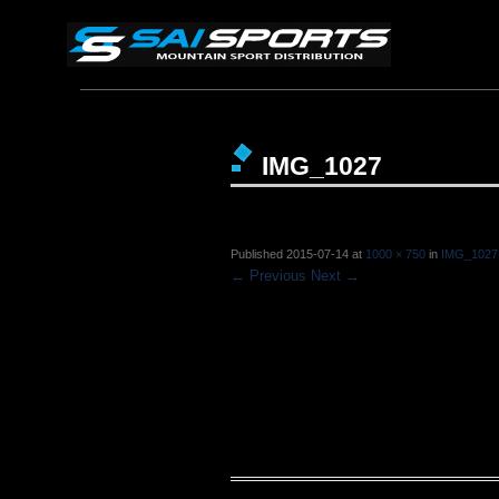
IMG_1027
Published
2015-07-14
at
1000 × 750
in
IMG_1027
← Previous
Next →