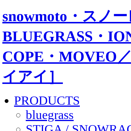
snowmoto・ス
BLUEGRASS・IO
COPE・MOVEO／
イアイ］
PRODUCTS
bluegrass
STIGA / SNOWRA