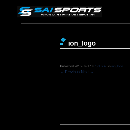
ion_logo
Published
2015-02-17
at
171 × 45
in
ion_logo
.
← Previous
Next →