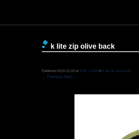
k lite zip olive back
Published
2015-12-03
at
1500 × 2000
in
k lite zip olive back
.
← Previous
Next →