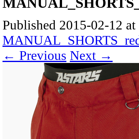
MANUAL_SHORTS_r
Published
2015-02-12
at
MANUAL_SHORTS_red
← Previous
Next →