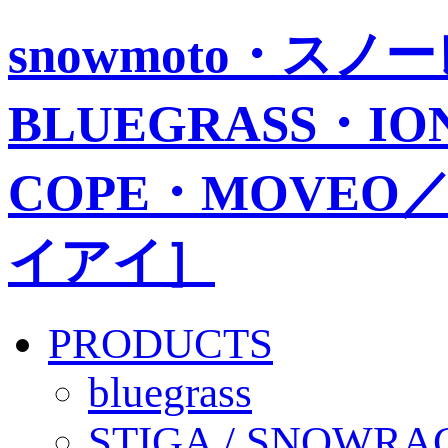
snowmoto・ス
BLUEGRASS・IO
COPE・MOVEO／
イアイ］
PRODUCTS
bluegrass
STIGA / SNOWRA