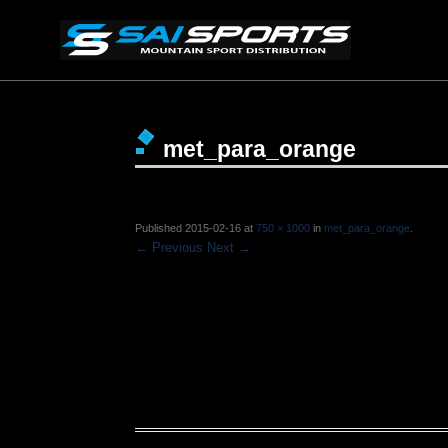
met_para_orange
Published
2015-02-16
at
750 × 1000
in
met_para_orange
.
← Previous
Next →