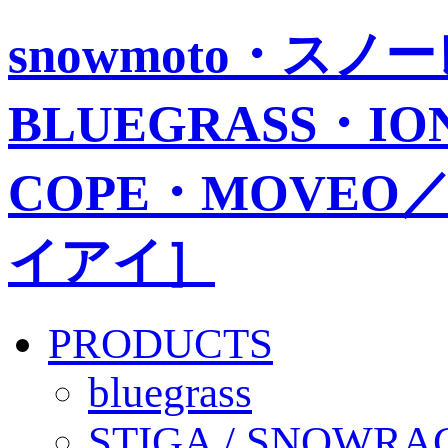
snowmoto・ス
BLUEGRASS・IO
COPE・MOVEO／
イアイ］
PRODUCTS
bluegrass
STIGA / SNOWRA