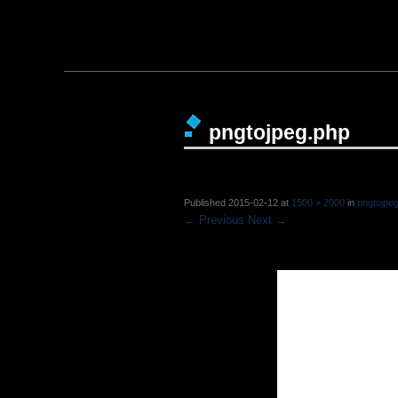
pngtojpeg.php
Published
2015-02-12
at
1500 × 2000
in
pngtojpe
← Previous
Next →