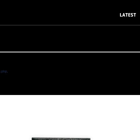
g.php
.