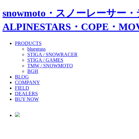
snowmoto・スノーレーサー・
ALPINESTARS・COPE・
PRODUCTS
bluegrass
STIGA / SNOWRACER
STIGA / GAMES
TMW / SNOWMOTO
BGH
BLOG
COMPANY
FIELD
DEALERS
BUY NOW