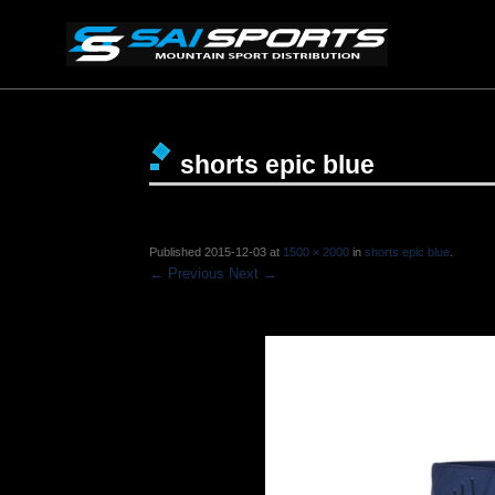
shorts epic blue
Published
2015-12-03
at
1500 × 2000
in
shorts epic blue
.
← Previous
Next →