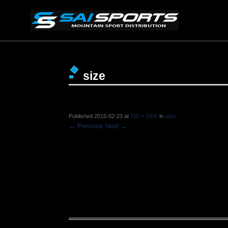
size
Published
2015-02-23
at
750 × 1000
in
size
.
← Previous
Next →