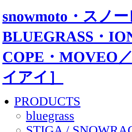
snowmoto・ス
BLUEGRASS・IO
COPE・MOVEO／
イアイ］
PRODUCTS
bluegrass
STIGA / SNOWRA