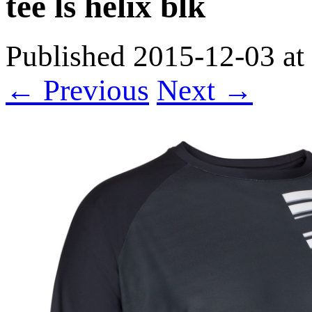
tee ls helix blk
Published
2015-12-03
at
← Previous
Next →