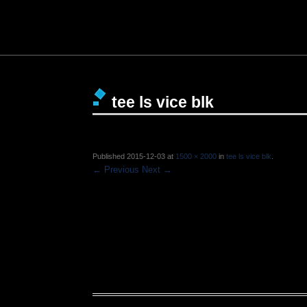
tee ls vice blk
Published
2015-12-03
at
1500 × 2000
in
tee ls vice blk
.
← Previous
Next →