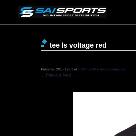
tee ls voltage red
Published
2015-12-03
at
1500 × 2000
in
tee ls voltage red
.
← Previous
Next →