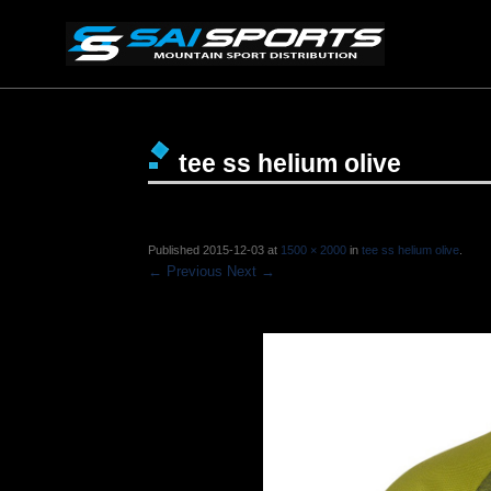
tee ss helium olive
Published
2015-12-03
at
1500 × 2000
in
tee ss helium olive
.
← Previous
Next →