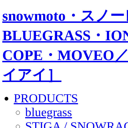
snowmoto・ス
BLUEGRASS・IO
COPE・MOVEO／
イアイ］
PRODUCTS
bluegrass
STIGA / SNOWRA