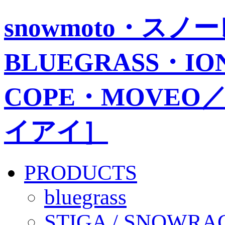
snowmoto・ス
BLUEGRASS・IO
COPE・MOVEO／
イアイ］
PRODUCTS
bluegrass
STIGA / SNOWRA