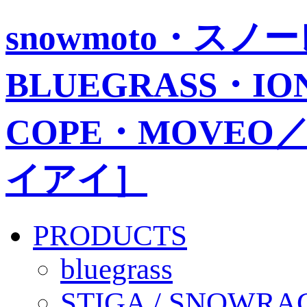
snowmoto・ス
BLUEGRASS・IO
COPE・MOVEO／
イアイ］
PRODUCTS
bluegrass
STIGA / SNOWRA