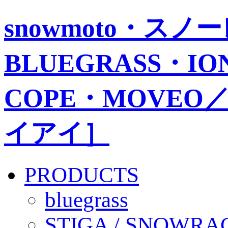
snowmoto・ス
BLUEGRASS・IO
COPE・MOVEO／
イアイ］
PRODUCTS
bluegrass
STIGA / SNOWRA