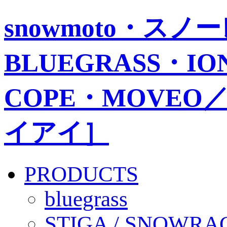
snowmoto・ス
BLUEGRASS・IO
COPE・MOVEO／
イアイ］
PRODUCTS
bluegrass
STIGA / SNOWRA