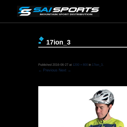
17ion_3
Published
2016-06-27
at
1200 × 800
in
17ion_3
.
← Previous
Next →