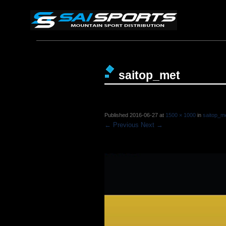
saitop_met
Published
2016-06-27
at
1500 × 1000
in
saitop_m
← Previous
Next →