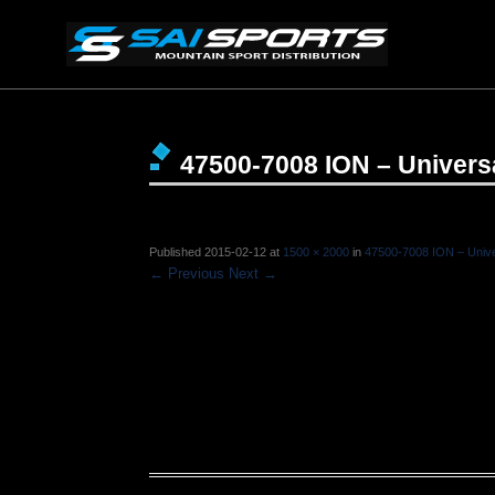
47500-7008 ION – Universa
Published
2015-02-12
at
1500 × 2000
in
47500-7008 ION – Univer
← Previous
Next →